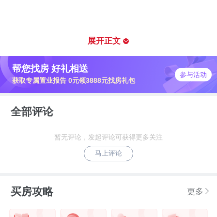
展开正文
每个城市都有一条黄金中轴线，那便是城市繁华动脉所
在。
帮您找房 好礼相送
参与活动
获取专属置业报告 0元领3888元找房礼包
依托贡湖大道"黄金中轴"，连通万象城，无锡文化艺术中
全部评论
心（在建）、周新里文化街区与山姆会员店等繁华原点，2
4小时活力商脉贯穿东蠡湖，联动城市级消费地标成为擎动
暂无评论，发起评论可获得更多关注
经开的全能主场。
马上评论
买房攻略
更多
|示意图